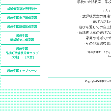
学校の余裕教室、学校
横浜保育福祉専門学校
（３
・放課後児童の健康管
岩崎学園東戸塚保育園
・遊びの活動へ
岩崎学園新横浜保育園
・遊びを通しての自主性
・放課後児童の遊びの活
岩崎学園
・家庭や地域での遊
新横浜第二保育園
・その他放課後児童
岩崎学園
「厚生労働省：子ども
品濃町放課後児童クラブ
ht
［大地］・［大空］
岩崎学園トップページ
Copyright(C) 学校法人岩崎