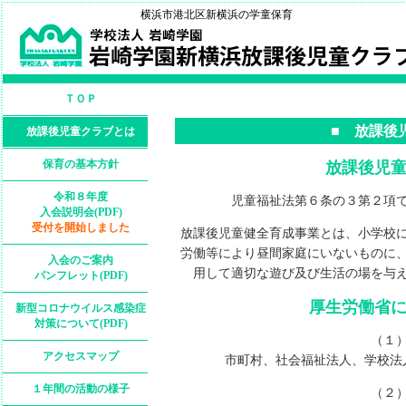
横浜市港北区新横浜の学童保育
ＴＯＰ
■ 放課後
放課後児童クラブとは
保育の基本方針
放課後児
令和８年度
児童福祉法第６条の３第２項
入会説明会(PDF)
受付を開始しました
放課後児童健全育成事業とは、小学校
労働等により昼間家庭にいないものに
入会のご案内
用して適切な遊び及び生活の場を与
パンフレット(PDF)
厚生労働省
新型コロナウイルス感染症
対策について(PDF)
（１
アクセスマップ
市町村、社会福祉法人、学校法人
１年間の活動の様子
（２