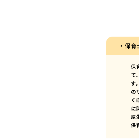
・保育
保
て
す
の
く
に
厚
保