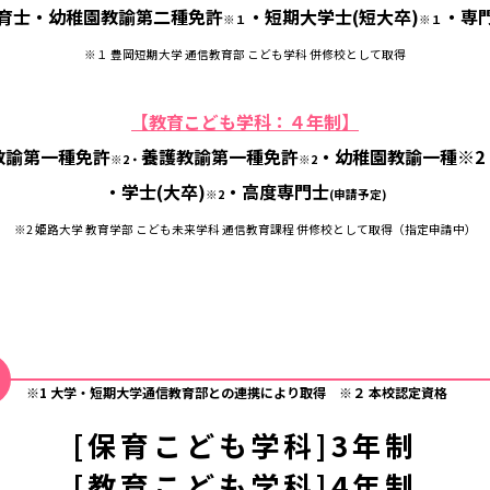
育士・幼稚園教諭第二種免許
・短期大学士(短大卒)
・専
※１
※１
※１ 豊岡短期大学 通信教育部 こども学科 併修校として取得
【教育こども学科：４年制】
教諭第一種免許
養護教諭第一種免許
・幼稚園教諭一種※2
※2・
※2
・学士(大卒)
・高度専門士
※2
(申請予定)
※2 姫路大学 教育学部 こども未来学科 通信教育課程 併修校として取得（指定申請中）
※1 大学・短期大学通信教育部との連携により取得
※２ 本校認定資格
[保育こども学科]3年制
[教育こども学科]4年制