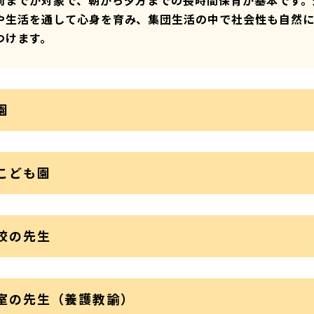
前までが対象で、朝から夕方までの長時間保育が基本です。
や生活を通して心身を育み、集団生活の中で社会性も自然
つけます。
園
こども園
校の先生
室の先生（養護教諭）