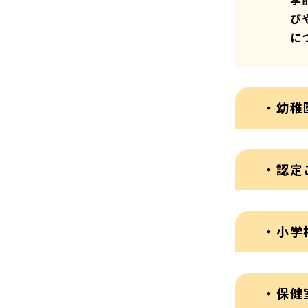
学
び
に
・幼稚
・認定
・小学
・保健