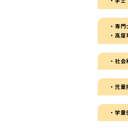
・学士
・専門
・高度
・社会
・児童
・学童