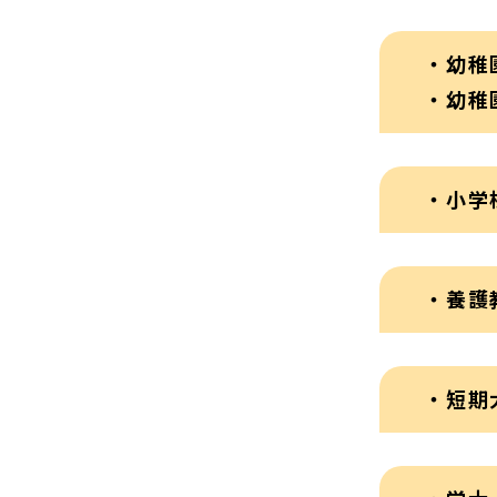
・幼稚
・幼稚
・小学
・養護
・短期