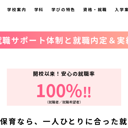
学校案内
学科
学びの特色
資格・就職
入学
就職サポート体制と
就職内定＆実
開校以来！安心の就職率
100%
!!
（就職者／就職希望者）
浜保育なら、一人ひとりに合った就