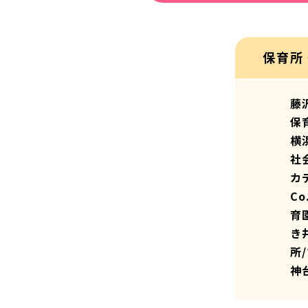
保育所
藤
保
横
社
カ
C
育
き
所
神