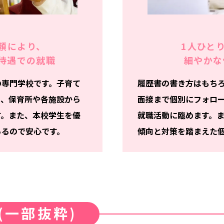
頼により、
1人ひと
待遇での就職
細やかな
の専門学校です。子育て
履歴書の書き方はもち
り、保育所や各施設から
面接まで個別にフォロ
す。また、本校学生を優
就職活動に臨めます。
あるので安心です。
傾向と対策を踏まえた
(一部抜粋)