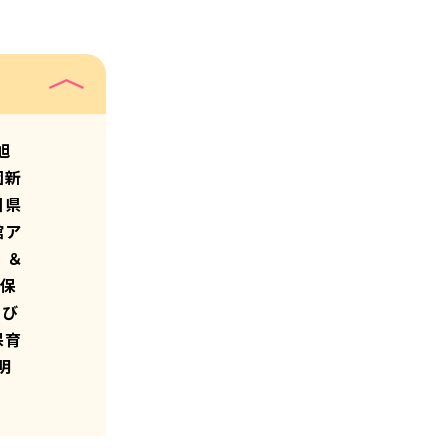
旭
園新
川県
館ア
 ＆
ナ保
ひび
保育
明