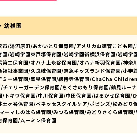
・幼稚園
沢市/湯河原町/あかいとり保育園/アメリカ山徳育こども園/
育園/岩崎学園東戸塚保育園/岩崎学園新横浜保育園/岩崎学
浜第二保育園/オハナ上永谷保育園/オハナ新羽保育園/神奈
会福祉事業団/久良岐保育園/京急キッズランド保育園/小学
デミー保育園/聖星保育園/總持寺保育園/ChaCha Children
o./チェリーガーデン保育園/ちぐさのもり保育園/鶴見ルー
園/トキワ保育園/中川保育園/中田保育園/はるかぜ保育園/
井土ヶ谷保育園/ベネッセスタイルケア/ポピンズ/松みどり
/マーマしのはら保育園/みつる保育園/みどりさくら保育園/
台保育園/ムーミン保育園