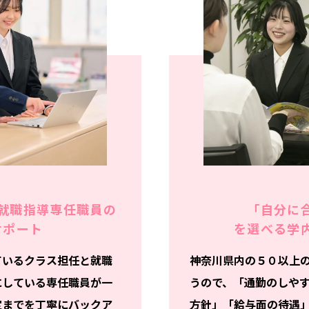
就職指導専任職員の
「自分に
サポート
を選べる
学
ているクラス担任と就職
神奈川県内の５０以上
にしている専任職員が一
うので、「通勤のしや
定までを丁寧にバックア
方針」「給与面の待遇