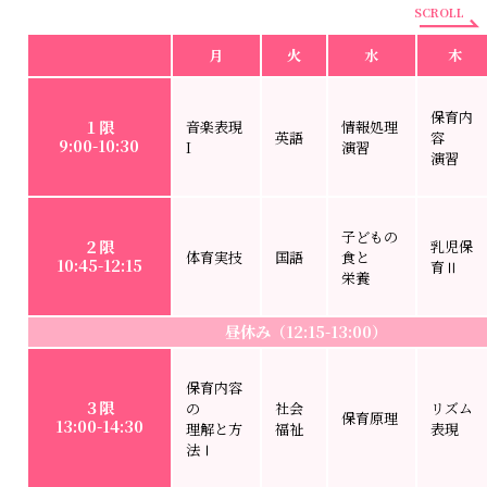
SCROLL
月
火
水
木
保育内
１限
音楽表現
情報処理
英語
容
9:00-10:30
I
演習
演習
子どもの
２限
乳児保
体育実技
国語
食と
10:45-12:15
育Ⅱ
栄養
昼休み（12:15-13:00）
保育内容
３限
の
社会
リズム
保育原理
13:00-14:30
理解と方
福祉
表現
法Ⅰ