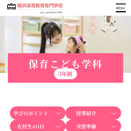
MENU
保育こども学科
3年制
学びのポイント
授業紹介
在校生の1日
実習準備