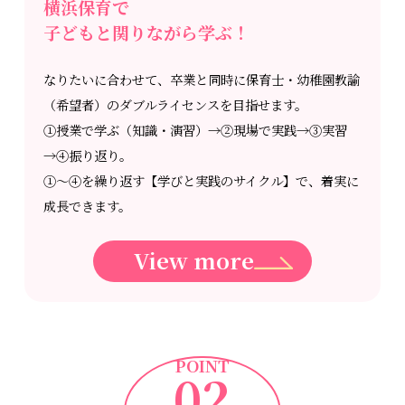
横浜保育で
子どもと関りながら学ぶ！
なりたいに合わせて、卒業と同時に保育士・幼稚園教諭
（希望者）のダブルライセンスを目指せます。
①授業で学ぶ（知識・演習）→②現場で実践→③実習
→④振り返り。
①～④を繰り返す【学びと実践のサイクル】で、着実に
成長できます。
View more
POINT
02